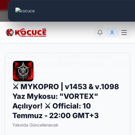
Era Online - 2 Milyar Elmas Ödülü Sizleri Bekliyor..
Canlı Aktif:
713
TR
EN
AR
⚔️ MYKOPRO | v1453 & v.1098
Yaz Mykosu: "VORTEX"
Açılıyor! ⚔️ Official: 10
Temmuz - 22:00 GMT+3
Yakında Güncellenecek