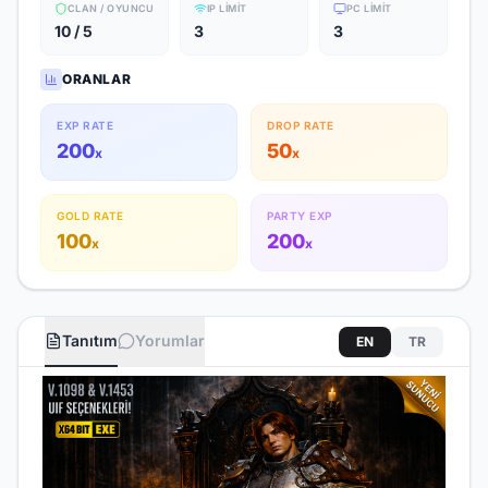
CLAN / OYUNCU
IP LIMIT
PC LIMIT
10 / 5
3
3
ORANLAR
EXP RATE
DROP RATE
200
50
x
x
GOLD RATE
PARTY EXP
100
200
x
x
Tanıtım
Yorumlar
EN
TR