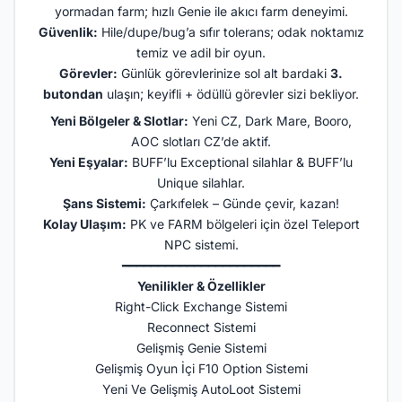
yormadan farm; hızlı Genie ile akıcı farm deneyimi.
Güvenlik:
Hile/dupe/bug’a sıfır tolerans; odak noktamız
temiz ve adil bir oyun.
Görevler:
Günlük görevlerinize sol alt bardaki
3.
butondan
ulaşın; keyifli + ödüllü görevler sizi bekliyor.
Yeni Bölgeler & Slotlar:
Yeni CZ, Dark Mare, Booro,
AOC slotları CZ’de aktif.
Yeni Eşyalar:
BUFF’lu Exceptional silahlar & BUFF’lu
Unique silahlar.
Şans Sistemi:
Çarkıfelek – Günde çevir, kazan!
Kolay Ulaşım:
PK ve FARM bölgeleri için özel Teleport
NPC sistemi.
━━━━━━━━━━━━━━━━━━━━━━
Yenilikler & Özellikler
Right-Click Exchange Sistemi
Reconnect Sistemi
Gelişmiş Genie Sistemi
Gelişmiş Oyun İçi F10 Option Sistemi
Yeni Ve Gelişmiş AutoLoot Sistemi