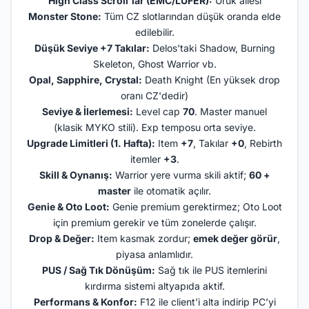
High Class Scroll'lar (EMC/LUFER):
Uruk ailesi
Monster Stone:
Tüm CZ slotlarından düşük oranda elde
edilebilir.
Düşük Seviye +7 Takılar:
Delos'taki Shadow, Burning
Skeleton, Ghost Warrior vb.
Opal, Sapphire, Crystal:
Death Knight (En yüksek drop
oranı CZ'dedir)
Seviye & İlerlemesi:
Level cap
70
. Master manuel
(klasik MYKO stili). Exp temposu orta seviye.
Upgrade Limitleri (1. Hafta):
Item
+7
, Takılar
+0
, Rebirth
itemler
+3
.
Skill & Oynanış:
Warrior yere vurma skili aktif;
60 +
master
ile otomatik açılır.
Genie & Oto Loot:
Genie premium gerektirmez; Oto Loot
için premium gerekir ve tüm zonelerde çalışır.
Drop & Değer:
Item kasmak zordur;
emek değer görür
,
piyasa anlamlıdır.
PUS / Sağ Tık Dönüşüm:
Sağ tık ile PUS itemlerini
kırdırma sistemi altyapıda aktif.
Performans & Konfor:
F12 ile client’i alta indirip PC’yi