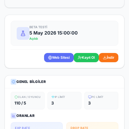
BETA TESTI
5 May 2026 15:00:00
Açıldı
Web Sitesi
Kayıt Ol
İndir
GENEL BILGILER
CLAN / OYUNCU
IP LIMIT
PC LIMIT
110 / 5
3
3
ORANLAR
EXP RATE
DROP RATE