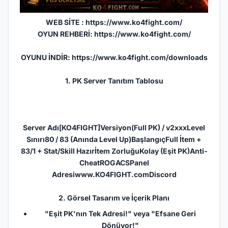
WEB SİTE :
https://www.ko4fight.com/
OYUN REHBERİ:
https://www.ko4fight.com/
OYUNU İNDİR:
https://www.ko4fight.com/downloads
1.
PK
Server
Tanıtım Tablosu
Server
Adı[KO4FIGHT]Versiyon(Full PK) / v2xxxLevel
Sınırı80 / 83 (Anında Level Up)BaşlangıçFull İtem +
83/1 + Stat/Skill Hazırİtem ZorluğuKolay (Eşit PK)Anti-
CheatROGACS
Panel
Adresi
www.KO4FIGHT.com
Discord
2. Görsel Tasarım ve İçerik Planı
"Eşit PK'nın Tek Adresi!" veya "Efsane Geri
Dönüyor!"