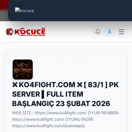
Era Online - 2 Milyar Elmas Ödülü Sizleri Bekliyor..
Canlı Aktif:
581
TR
EN
AR
❌ KO4FIGHT.COM ❌ [ 83/1 ] PK
SERVER ▌FULL ITEM
BAŞLANGIÇ 23 ŞUBAT 2026
WEB SİTE : https://www.ko4fight.com/ OYUN REHBERİ:
https://www.ko4fight.com/ OYUNU İNDİR:
https://www.ko4fight.com/downloads