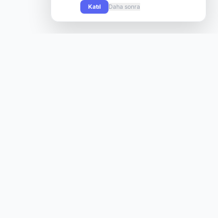
Katıl
Daha sonra
Knight Online oyuncularının yeni sunuculara hızlı ve kolay
şekilde ulaşabilmesi için tasarlanmış modern bir platform.