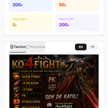
200
50
x
x
GOLD RATE
PARTY EXP
5
200
x
x
Tanıtım
Yorumlar
EN
TR