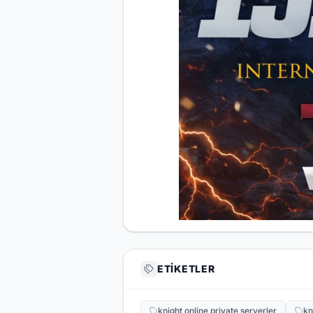
ETIKETLER
knight online private serverler
kn