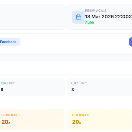
RESMI AÇILIŞ
13 Mar 2026 22:00:
Açıldı
Facebook
IP LIMIT
PC LIMIT
8
3
DROP RATE
GOLD RATE
20
20
x
x