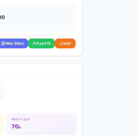
00
Web Sitesi
Kayıt Ol
İndir
PARTY EXP
70
x