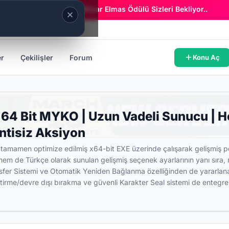
Era Online - 2 Milyar Elmas Ödülü Sizleri Bekliyor..
er
Çekilişler
Forum
Konu Aç
 64 Bit MYKO | Uzun Vadeli Sunucu | He
ntisiz Aksiyon
tamamen optimize edilmiş x64-bit EXE üzerinde çalışarak gelişmiş pe
hem de Türkçe olarak sunulan gelişmiş seçenek ayarlarının yanı sıra,
fer Sistemi ve Otomatik Yeniden Bağlanma özelliğinden de yararlanabil
irme/devre dışı bırakma ve güvenli Karakter Seal sistemi de entegre e