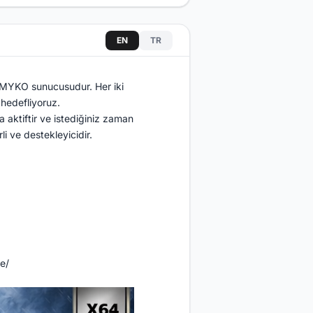
EN
TR
r MYKO sunucusudur. Her iki
hedefliyoruz.
 aktiftir ve istediğiniz zaman
i ve destekleyicidir.
e/