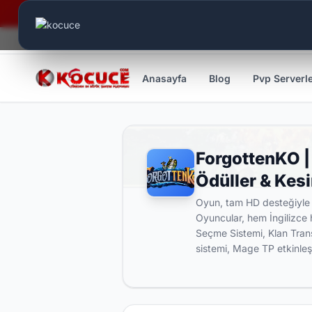
Canlı Aktif:
555
Anasayfa
Blog
Pvp Serverl
ForgottenKO |
Ödüller & Kesi
Oyun, tam HD desteğiyle 
Oyuncular, hem İngilizce 
Seçme Sistemi, Klan Trans
sistemi, Mage TP etkinleşt