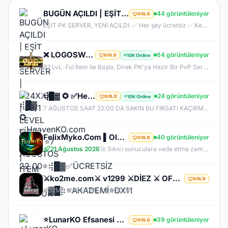
BUGÜN AÇILDI | EŞİT PK SERVER | V24XXX | 83/1 LEVEL FULL İTEM | İTEM SATIŞI YOKTUR
44 görüntüleniyor
GOLD
EŞİT PK SERVER, YENİ AÇILDI. ✅ Her şey ücretsiz ✅ Kesinlikle item satışı yok ✅ Herkes eşit şartlarda başlayacak ✅ JR, BDW, Chaos ve savaş etkinlikleri aktif ✅ Kalabalık ve rekabetçi PK ortamı Bu cumartesi saat 21:00’da yeniden bizimle olun. Arkadaşlarınızı da davet edin, hep birlikte daha güçlü ve daha kalabalık bir başlangıç yapalım! Desteğiniz ve anlayışınız için teşekkür ederiz.
❌ LOGOSWAR.COM ❌ [ 83/1 ] PK SERVER ▌FULL ITEM BAŞLANGIÇ ▌Adım Atamayacağın Kadar Kalabalık
64 görüntüleniyor
10K Online
GOLD
83 LvL. Ful İtem ile Başla, Direk PK'ya Hazir Bir PvP Server, Full Pus'da Hediye, 10.000 Oyuncu Kitlesi ile Türkiye'nin En Kalabalık PK Serveri, Sizlerde Hemen Yerinizi Alın.
⢾█▓ ✪ ✅HeavenKO.com ✅▓█⡷⭐7 AĞUSTOS 22.00⭐⢾█▓✅ÜCRETSİZ GENİE LOOT✅▓█⡷⭐AKADEMİ⭐DX11
24 görüntüleniyor
10K Online
GOLD
7 AĞUSTOS SAAT 22:00 DA SAKIN BU FIRSATI KAÇIRMA! BİZİMLE YOLA ÇIKAN HERKES BUGÜN İPTAL! BİZ İSE 6.AYIMIZI DEVİRDİK, İLK GÜNKİ GİBİ GEÇ KALMAYACAĞIN TEK SİSTEM!
FelixMyko.Com ▌Old Myko v.1098 ▌70 Level CAP ▌Official : 21 Ağustos Cuma 22:00 ▌Starter Paket Bizden
40 görüntüleniyor
GOLD
21 Ağustos 2026
🚀 Sıkıcı sunuculara veda etme zamanı geldi! ⭐ Parlayan yıldız: FelixMyko! 💰 Sürekli kazandıran yapısı, bitmek bilmeyen Farm ve PK heyecanıyla eski MyKO ruhunu yeniden yaşamaya hazır ol! 📅 Açılış: 21 Ağustos Cuma – 🕙 22:00 🌐 Adres: FelixMyko.com 🎁 2.000 TL bakiye değerinde Starter Paket HEDİYE! 🔑 Starter Paket Kodu: 99998888777766665555 🌐 Panel: https://www.felixmyko.com 👉 Discord: http://discord.gg/MYACS 🟢 WhatsApp: https://wp.felixmyko.com ⚔️ Eski günlerin efsane savaşlarını, dostluk
⚔️ko2me.com⚔️ v1299 ⚔️DİEZ ⚔️ OFFİCAL 17.07.2026⚔️ JAPKO DRAKİ SERVER
GOLD
KO2ME 1299 HOMEKO SERVER
⭐LunarKO Efsanesi Dönüyor!⭐31 Temmuz Official⭐23 Temmuz Ödüllü Beta⭐VIP PAKET HEDİYE⭐V2585Dx11⭐
39 görüntüleniyor
GOLD