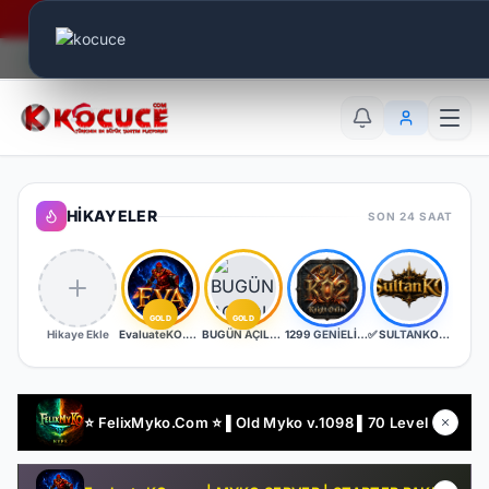
Era Online - 2 Milyar Elmas Ödülü Sizleri Bekliyor..
Canlı Aktif:
792
TR
EN
AR
HIKAYELER
SON 24 SAAT
GOLD
GOLD
Hikaye Ekle
EvaluateKO.com | Myko | 1.000.000 TL Ödül Havuzu | Official : 14 Ağustos 2026 -Cuma 21:00!
BUGÜN AÇILDI | EŞİT PK SERVER | V24XXX | 83/1 LEVEL FULL İTEM | İTEM SATIŞI YOKTUR
1299 GENİELİ SERVER
✅ SULTANKO.COM ✅ Yeni Kayıtlara 2 Gün 500x Drop Bonus! ✅⭐ Pk Farm Server Ücretsiz! ⭐ DELTASOFT⭐
⭐ FelixMyko.Com ⭐ ▌Old Myko v.1098 ▌70 Level CAP ▌Official : 21 Ağustos Cuma 22:00 ▌Starter Paket Bizden !