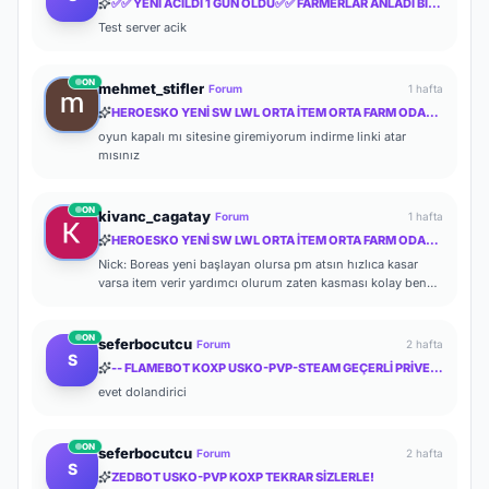
✅✅ YENI ACILDI 1 GUN OLDU✅✅ FARMERLAR ANLADI BİLE !! MYTHKO 20:00 'da ONLİNE ✅✅
Test server acik
ON
mehmet_stifler
Forum
1 hafta
HEROESKO YENİ SW LWL ORTA İTEM ORTA FARM ODAKLI HERKESİ BEKLERİZ
oyun kapalı mı sitesine giremiyorum indirme linki atar
mısınız
ON
kivanc_cagatay
Forum
1 hafta
HEROESKO YENİ SW LWL ORTA İTEM ORTA FARM ODAKLI HERKESİ BEKLERİZ
Nick: Boreas yeni başlayan olursa pm atsın hızlıca kasar
varsa item verir yardımcı olurum zaten kasması kolay ben
de başlayalı çok olmadı
ON
seferbocutcu
Forum
2 hafta
S
-- FLAMEBOT KOXP USKO-PVP-STEAM GEÇERLİ PRİVETE KOXP--
evet dolandirici
ON
seferbocutcu
Forum
2 hafta
S
ZEDBOT USKO-PVP KOXP TEKRAR SİZLERLE!