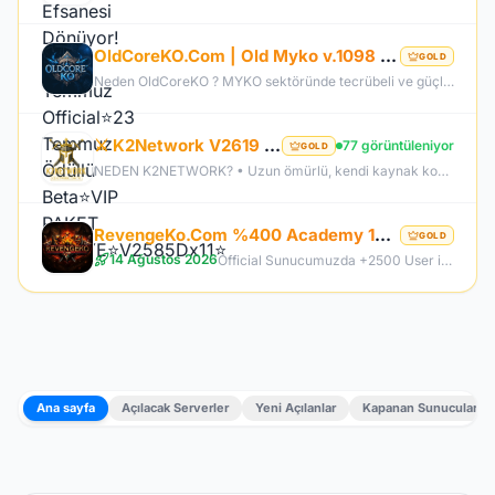
OldCoreKO.Com | Old Myko v.1098 | Starter + Yan Pus Ücretsiz | Academy : 17 Temmuz 2026 -Cuma 21:00!
GOLD
Neden OldCoreKO ? MYKO sektöründe tecrübeli ve güçlü yönetim Oyuncu geri bildirimlerine önem veren şeffaf yapı Play to Win odaklı sistem anlayışı Dengeli ekonomi ve sürdürülebilir oyun yapısı Uzun soluklu, plansız kapanma riski olmayan sunucu vizyonu Deneyimli yönetim ekibimizin rehberliğinde, uzun soluklu ve unutulmaz bir maceraya hazır olun. OldCoreKO; heyecan dolu bir ortam, PK temposunun hiç durmadığı ve MYKO’nun özünü sonuna kadar yaşayabileceğiniz eşsiz bir atmosfer.
⚔️ K2Network V2619 – Yeni Nesil Farm Dönemi! | Ücretsiz PUS | +30 Rebirth | Auto Upgrade | 7/24 Farm
77 görüntüleniyor
GOLD
NEDEN K2NETWORK? • Uzun ömürlü, kendi kaynak koduna sahip gerçek bir proje – hazır dosya alıp 1 haftada patlayan server değil. • %100 farm mantığı – KC/TL zorunluluğu yok, her şey oynayarak kazanılabilir. • Upgrade sınırı yok! – +30 Rebirthe kadar ilerleyen, +5’e kadar basılan takılar! • Tamamen ücretsiz PUS, paranızı sevdiklerinize ve ailenize ayırabilirsiniz! • Upgrade oranları şeffaf – % kaç ihtimalle bastığını ekranda net görüyorsun. • Auto Upgrade sistemi oyuna direkt entegre
RevengeKo.Com %400 Academy 14 Ağustos 2026 | v.2585 Light Farm | 1500 TL Değerinde VIP Paket Hediye
GOLD
14 Ağustos 2026
Official Sunucumuzda +2500 User ile sorunsuz bir şekilde sunucumuzu aktif ettik. Aktif edilen sunucumuza geç kalmış veya başlayamayan oyuncularımız için 2. Akademi Sunucumuz 14 Ağustos Cuma günü Aktif Edilecektir. %400 DROP , %400 EXP , %400 Coins Drobu olarak sunucu 14 ağustosda academy olarak aktif edilecektir. Sunucumuz 1 Lv aktif edilmesine rağmen oyuncularımızın geri kalmaması için Akademi sunucumuz 83 Lv Başlangıç Full Skill olarak aktif edilecektir.
Ana sayfa
Açılacak Serverler
Yeni Açılanlar
Kapanan Sunucular