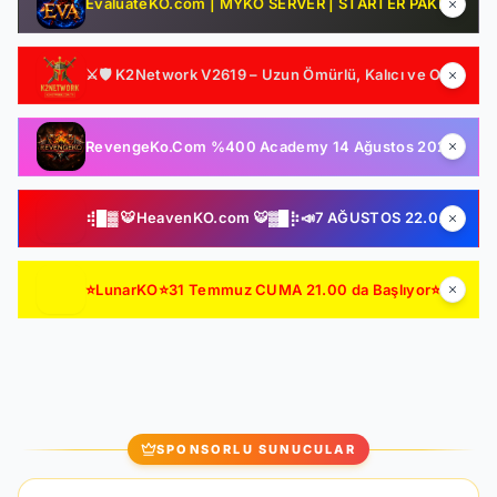
EvaluateKO.com | MYKO SERVER | STARTER PAKET HEDİYE | 1.000.000 TL Ödül Havuzu | Official : 14 Ağustos 2026 -Cuma 21:00!
⚔️🛡️ K2Network V2619 – Uzun Ömürlü, Kalıcı ve Oyuncu Odaklı Farm Server | Ücretsiz PUS | Auto Upgrade | Şeffaf Sistemler | Gelişmiş Drop & Kutu Yapısı 🛡️⚔️
RevengeKo.Com %400 Academy 14 Ağustos 2026 | v.2585 Light Farm | 1500 TL Değerinde VIP Paket Hediye | GB Değerli / Item Kolay | LIGHT FARM SERVER
⢾█▓ 🐯HeavenKO.com 🐯▓█⡷📣7 AĞUSTOS 22.00 SAKIN KAÇIRMA!📣▓█⡷⢾█▓💥ÜCRETSİZ GENİE LOOT💥▓█⡷🚀AKADEMİ🚀DX11🚀▓█⡷
⭐LunarKO⭐31 Temmuz CUMA 21.00 da Başlıyor⭐ AÇILIŞA ÖZEL VIP PAKET HEDİYE ⭐GENIE & AutoLoot Ücretsiz⭐EN KALİTELİ HARD FARM SERVER⭐
SPONSORLU SUNUCULAR