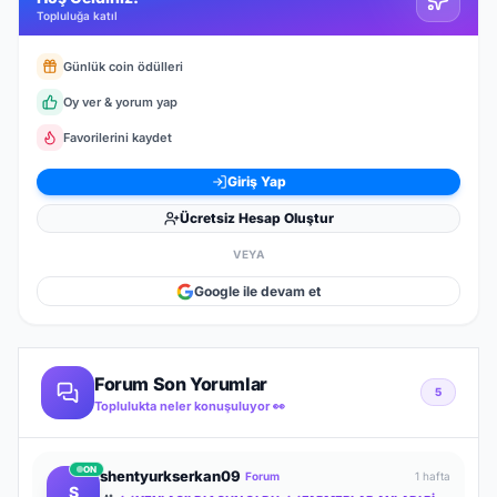
Topluluğa katıl
Günlük coin ödülleri
Oy ver & yorum yap
Favorilerini kaydet
Giriş Yap
Ücretsiz Hesap Oluştur
VEYA
Google ile devam et
Forum Son Yorumlar
5
Toplulukta neler konuşuluyor 👀
ON
shentyurkserkan09
Forum
1 hafta
S