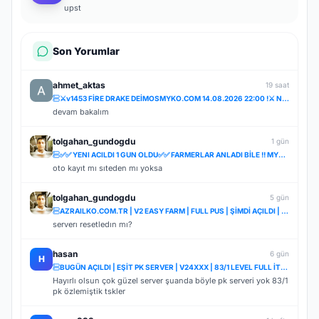
upst
Son Yorumlar
ahmet_aktas
19 saat
⚔️v1453 FİRE DRAKE DEİMOSMYKO.COM 14.08.2026 22:00 !⚔️ NOSTALJİ SERVER STARTER BEDAVA!ÖZLENEN NOSTAL
devam bakalım
tolgahan_gundogdu
1 gün
✅✅ YENI ACILDI 1 GUN OLDU✅✅ FARMERLAR ANLADI BİLE !! MYTHKO 20:00 'da ONLİNE ✅✅
oto kayıt mı sıteden mı yoksa
tolgahan_gundogdu
5 gün
AZRAILKO.COM.TR | V2 EASY FARM | FULL PUS | ŞİMDİ AÇILDI | İNDİR BAŞLA
serverı resetledın mı?
hasan
6 gün
H
BUGÜN AÇILDI | EŞİT PK SERVER | V24XXX | 83/1 LEVEL FULL İTEM | İTEM SATIŞI YOKTUR
Hayırlı olsun çok güzel server şuanda böyle pk serveri yok 83/1
pk özlemiştik tskler