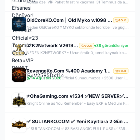
Açılışa özel VİP Paket fırsatını kaçırma! 31 Temmuz da aramıza katıl , unutamayacağın bir deneyim senin olsun!
OldCoreKO.Com | Old Myko v.1098 | Starter + Yan Pus Ücretsiz | Academy : 17 Temmuz 2026 -Cuma 21:00!
GOLD
Neden OldCoreKO ? MYKO sektöründe tecrübeli ve güçlü yönetim Oyuncu geri bildirimlerine önem veren şeffaf yapı Play to Win odaklı sistem anlayışı Dengeli ekonomi ve sürdürülebilir oyun yapısı Uzun soluklu, plansız kapanma riski olmayan sunucu vizyonu Deneyimli yönetim ekibimizin rehberliğinde, uzun soluklu ve unutulmaz bir maceraya hazır olun. OldCoreKO; heyecan dolu bir ortam, PK temposunun hiç durmadığı ve MYKO’nun özünü sonuna kadar yaşayabileceğiniz eşsiz bir atmosfer.
⚔️ K2Network V2619 – Yeni Nesil Farm Dönemi! | Ücretsiz PUS | +30 Rebirth | Auto Upgrade | 7/24 Farm
38 görüntüleniyor
GOLD
NEDEN K2NETWORK? • Uzun ömürlü, kendi kaynak koduna sahip gerçek bir proje – hazır dosya alıp 1 haftada patlayan server değil. • %100 farm mantığı – KC/TL zorunluluğu yok, her şey oynayarak kazanılabilir. • Upgrade sınırı yok! – +30 Rebirthe kadar ilerleyen, +5’e kadar basılan takılar! • Tamamen ücretsiz PUS, paranızı sevdiklerinize ve ailenize ayırabilirsiniz! • Upgrade oranları şeffaf – % kaç ihtimalle bastığını ekranda net görüyorsun. • Auto Upgrade sistemi oyuna direkt entegre
RevengeKo.Com %400 Academy 14 Ağustos 2026 | v.2585 Light Farm | 1500 TL Değerinde VIP Paket Hediye
GOLD
14 Ağustos 2026
Official Sunucumuzda +2500 User ile sorunsuz bir şekilde sunucumuzu aktif ettik. Aktif edilen sunucumuza geç kalmış veya başlayamayan oyuncularımız için 2. Akademi Sunucumuz 14 Ağustos Cuma günü Aktif Edilecektir. %400 DROP , %400 EXP , %400 Coins Drobu olarak sunucu 14 ağustosda academy olarak aktif edilecektir. Sunucumuz 1 Lv aktif edilmesine rağmen oyuncularımızın geri kalmaması için Akademi sunucumuz 83 Lv Başlangıç Full Skill olarak aktif edilecektir.
⭐OhaGaming.com v1534 ✅NEW SERVER✅BETA 12.06.2026✅OFFICIAL 19.06.2026
Knight Online as You Remember - Easy EXP & Medium Farm - Cheat & Bug Free - Long Lasting & Stable Server - Active & Helpful Support - Balanced Skills & Classes - Friendly Community - Unique Features - New & Custom Events - Join us Now!
✅ SULTANKO.COM ✅ Yeni Kayıtlara 2 Gün 500x Drop Bonus! ✅⭐ Pk Farm Server Ücretsiz! ⭐ DELTASOFT⭐
✅ SULTANKO.COM ✅ 83 BASLANGIC FULL PUSS ✅ FARM PK SERVER ✅⭐ 29.05.2026 22:00 OFFICIAL ⭐ DELTASOFT⭐