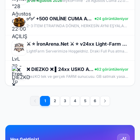
28 Ağustos 2026
MykoPrime "28 Ağustos Cuma 22:00 AÇILIŞ !"- Max LvL 72 - Free To Play - KC SATIŞI YOK
✅✅ +500 ONLİNE CUMA AÇILDI✅✅✅✅ƁÖYLE BIR SERVER YOK ✅✅✅✅MYTHKO
24 görüntüleniyor
2-3 İTEM ETRAFINDA DÖNEN, HERKESİN AYNI EŞYALARLA OYNADIĞI SUNUCULARDAN BIKMADIN MI? MYTHKO'DA YENİ WEAPON BOXLARI, TAKI SİSTEMLERİ, DRAGON ARMOR, PERK STAT, GÖREVLER, FARM ALANLARI VE KAZANÇ DOLU ETKİNLİKLER SENİ BEKLİYOR! ONLİNE KAL, KC KAZAN, KİLL AL PARA KAZAN, CR VE ETKİNLİKLERDEN ÖDÜLLER TOPLA. BİZDE AMAÇ SADECE PUS DEĞİL; UZUN SOLUKLU, EMEK VERDİKÇE KAZANDIĞIN GERÇEK BİR PvP DENEYİMİ!
⚔️ ⭐ İronArena.Net ⚔️ ⭐ v24xx Light-Farm Server ⭐⚔️⭐ 31.07.2026⭐⚔️⭐Güncellenmiş Yükseltilmiş Drop ve
LightFarm Serverimize Hoşgeldniz. Draki Full Pus atmaktadir Vip Paket Dahil. Talisman Aktiftr Usko Gibi Drakiden Materyal ile Yapılmaktadir.
❌ DIEZKO ❌ ▌24xx USKO Ayarında ▌GB ve İtem Satmak Yasak! ▌Trina Switch Pre Yok! ▌Beta bu Cuma
62 görüntüleniyor
DiezKO tek ve gerçek FARM sunucusu. GB satmak yasak, PUS'ta avantaj sağlayan itemler yok. Trina , Shadow Piece ve Karivdis gibi eşyalar yok, Switch PRE ve türevleri yok. Sadece EMEK ve PK var.
1
2
3
4
5
6
Hoş Geldiniz!