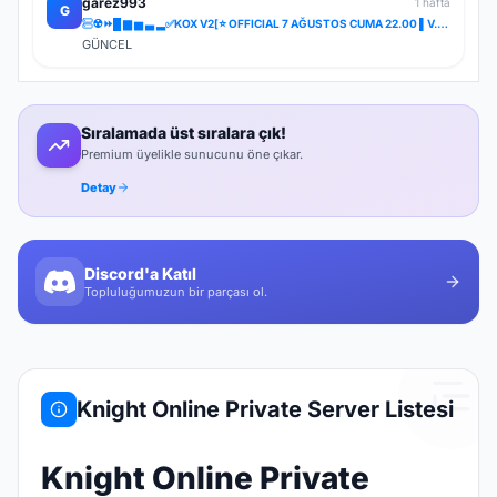
garez993
1 hafta
G
☢️⏩█ ▆ ▅ ▃ ▂✅KOX V2[⭐ OFFICIAL 7 AĞUSTOS CUMA 22.00 ▌V.2⭐] ✅ ⚔️⋆ BOL ETKİNLİK ⋆⚔️ ⋆ LIGHT FARM ⚔️
GÜNCEL
Sıralamada üst sıralara çık!
Premium üyelikle sunucunu öne çıkar.
Detay
Discord'a Katıl
Topluluğumuzun bir parçası ol.
Knight Online Private Server Listesi
Knight Online Private