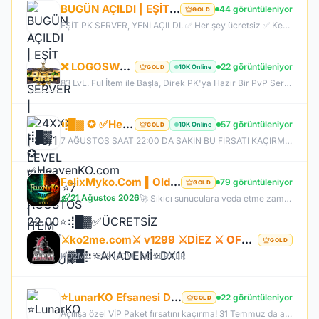
BUGÜN AÇILDI | EŞİT PK SERVER | V24XXX | 83/1 LEVEL FULL İTEM | İTEM SATIŞI YOKTUR
44 görüntüleniyor
GOLD
EŞİT PK SERVER, YENİ AÇILDI. ✅ Her şey ücretsiz ✅ Kesinlikle item satışı yok ✅ Herkes eşit şartlarda başlayacak ✅ JR, BDW, Chaos ve savaş etkinlikleri aktif ✅ Kalabalık ve rekabetçi PK ortamı Bu cumartesi saat 21:00’da yeniden bizimle olun. Arkadaşlarınızı da davet edin, hep birlikte daha güçlü ve daha kalabalık bir başlangıç yapalım! Desteğiniz ve anlayışınız için teşekkür ederiz.
❌ LOGOSWAR.COM ❌ [ 83/1 ] PK SERVER ▌FULL ITEM BAŞLANGIÇ ▌Adım Atamayacağın Kadar Kalabalık
22 görüntüleniyor
10K Online
GOLD
83 LvL. Ful İtem ile Başla, Direk PK'ya Hazir Bir PvP Server, Full Pus'da Hediye, 10.000 Oyuncu Kitlesi ile Türkiye'nin En Kalabalık PK Serveri, Sizlerde Hemen Yerinizi Alın.
⢾█▓ ✪ ✅HeavenKO.com ✅▓█⡷⭐7 AĞUSTOS 22.00⭐⢾█▓✅ÜCRETSİZ GENİE LOOT✅▓█⡷⭐AKADEMİ⭐DX11
57 görüntüleniyor
10K Online
GOLD
7 AĞUSTOS SAAT 22:00 DA SAKIN BU FIRSATI KAÇIRMA! BİZİMLE YOLA ÇIKAN HERKES BUGÜN İPTAL! BİZ İSE 6.AYIMIZI DEVİRDİK, İLK GÜNKİ GİBİ GEÇ KALMAYACAĞIN TEK SİSTEM!
FelixMyko.Com ▌Old Myko v.1098 ▌70 Level CAP ▌Official : 21 Ağustos Cuma 22:00 ▌Starter Paket Bizden
79 görüntüleniyor
GOLD
21 Ağustos 2026
🚀 Sıkıcı sunuculara veda etme zamanı geldi! ⭐ Parlayan yıldız: FelixMyko! 💰 Sürekli kazandıran yapısı, bitmek bilmeyen Farm ve PK heyecanıyla eski MyKO ruhunu yeniden yaşamaya hazır ol! 📅 Açılış: 21 Ağustos Cuma – 🕙 22:00 🌐 Adres: FelixMyko.com 🎁 2.000 TL bakiye değerinde Starter Paket HEDİYE! 🔑 Starter Paket Kodu: 99998888777766665555 🌐 Panel: https://www.felixmyko.com 👉 Discord: http://discord.gg/MYACS 🟢 WhatsApp: https://wp.felixmyko.com ⚔️ Eski günlerin efsane savaşlarını, dostluk
⚔️ko2me.com⚔️ v1299 ⚔️DİEZ ⚔️ OFFİCAL 17.07.2026⚔️ JAPKO DRAKİ SERVER
GOLD
KO2ME 1299 HOMEKO SERVER
⭐LunarKO Efsanesi Dönüyor!⭐31 Temmuz Official⭐23 Temmuz Ödüllü Beta⭐VIP PAKET HEDİYE⭐V2585Dx11⭐
22 görüntüleniyor
GOLD
Açılışa özel VİP Paket fırsatını kaçırma! 31 Temmuz da aramıza katıl , unutamayacağın bir deneyim senin olsun!