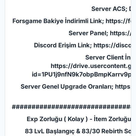
Server ACS; De
Forsgame Bakiye İndirimli Link;
https://f
Server Panel;
https://
Discord Erişim Link;
https://disc
Server Client İnd
https://drive.usercontent.
id=1PU1j9nfN9k7obpBmpKarrv9p6
Server Genel Upgrade Oranları;
https:
###############################
Exp Zorluğu ( Kolay ) - İtem Zorluğu ( 
83 LvL Başlangıç & 83/30 Rebirth Son