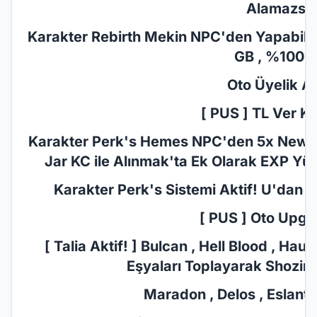
Alamazsın
Karakter Rebirth Mekin NPC'den Yapabilirsi
GB , %100 E
Oto Üyelik Akt
[ PUS ] TL Ver KC
Karakter Perk's Hemes NPC'den 5x New Jar
Jar KC ile Alınmak'ta Ek Olarak EXP Yüz
Karakter Perk's Sistemi​ Aktif! U'dan P
[ PUS ] Oto Upgr
[ Talia Aktif! ] Bulcan , Hell Blood , Ha
Eşyaları Toplayarak Shozin'd
Maradon , Delos , Eslant ,