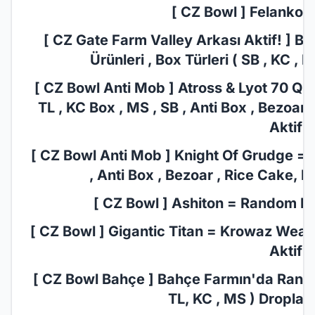
[ CZ Bowl ] Felankor 
[ CZ Gate Farm Valley Arkası Aktif! ] 
Ürünleri , Box Türleri ( SB , KC , 
[ CZ Bowl Anti Mob ] Atross & Lyot 70 Qu
TL , KC Box , MS , SB , Anti Box , Bezoar
Aktif!
[ CZ Bowl Anti Mob ] Knight Of Grudge = 7
, Anti Box , Bezoar , Rice Cake, I
[ CZ Bowl ] Ashiton = Random Pus
[ CZ Bowl ] Gigantic Titan = Krowaz Weapo
Aktif!
[ CZ Bowl Bahçe ] Bahçe Farmın'da Random
TL, KC , MS ) Droplar 