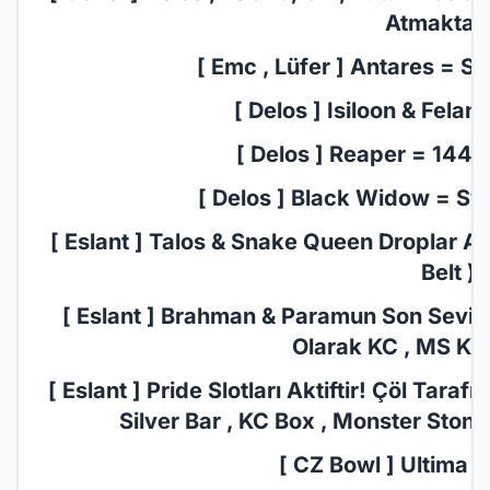
Atmaktadı
[ Emc , Lüfer ] Antares = Sc
[ Delos ] Isiloon & Felan
[ Delos ] Reaper = 1440
[ Delos ] Black Widow = Sw
[ Eslant ] Talos & Snake Queen Droplar Aktif
Belt )
[ Eslant ] Brahman & Paramun Son Seviye S
Olarak KC , MS Kasa
[ Eslant ] Pride Slotları Aktiftir! Çöl Tara
Silver Bar , KC Box , Monster Stone
[ CZ Bowl ] Ultima D