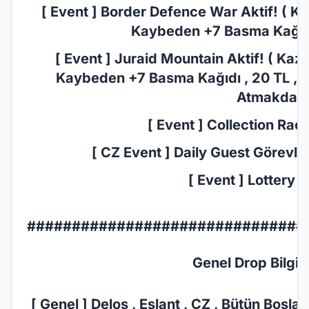
[ Event ] Border Defence War Aktif! ( Ka
Kaybeden +7 Basma Kağıdı 
[ Event ] Juraid Mountain Aktif! ( Kaza
Kaybeden +7 Basma Kağıdı , 20 TL , 7
Atmakdadır
[ Event ] Collection Race
[ CZ Event ] Daily Guest Görevler 
[ Event ] Lottery E
###############################
Genel Drop Bilgil
[ Genel ] Delos , Eslant , CZ , Bütün Bosl