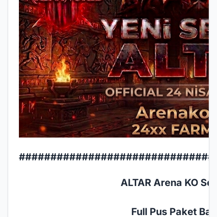
###############################
ALTAR Arena KO Serv
Full Pus Paket Başl