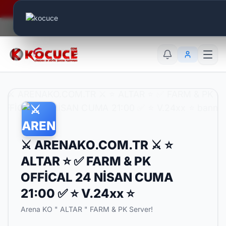
Era Online - 2 Milyar Elmas Ödülü Sizleri Bekliyor..
Canlı Aktif:
510
TR
EN
AR
⚔️ ARENAKO.COM.TR ⚔️ ⭐
ALTAR ⭐ ✅ FARM & PK
OFFİCAL 24 NİSAN CUMA
21:00 ✅ ⭐ V.24xx ⭐
Arena KO " ALTAR " FARM & PK Server!