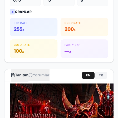
0 / 0
10
6
ORANLAR
EXP RATE
DROP RATE
255
200
x
x
GOLD RATE
PARTY EXP
100
—
x
x
Tanıtım
Yorumlar
EN
TR