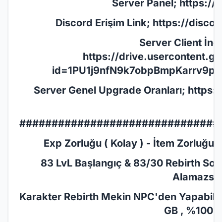
Server Panel;
https://
Discord Erişim Link;
https://disc
Server Client İnd
https://drive.usercontent.
id=1PU1j9nfN9k7obpBmpKarrv9p6
Server Genel Upgrade Oranları;
https:
###############################
Exp Zorluğu ( Kolay ) - İtem Zorluğu ( 
83 LvL Başlangıç & 83/30 Rebirth Son
Alamazsın
Karakter Rebirth Mekin NPC'den Yapabilirsi
GB , %100 E