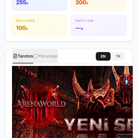
255
200
x
x
GOLD RATE
PARTY EXP
100
—
x
x
Tanıtım
Yorumlar
EN
TR