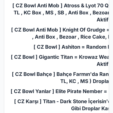
[ CZ Bowl Anti Mob ] Atross & Lyot 70 Qu
TL , KC Box , MS , SB , Anti Box , Bezoar
Aktif!
[ CZ Bowl Anti Mob ] Knight Of Grudge = 7
, Anti Box , Bezoar , Rice Cake, I
[ CZ Bowl ] Ashiton = Random Pus
[ CZ Bowl ] Gigantic Titan = Krowaz Weapo
Aktif!
[ CZ Bowl Bahçe ] Bahçe Farmın'da Random
TL, KC , MS ) Droplar 
[ CZ Bowl Yanlar ] Elite Pirate Nember = M
[ CZ Karşı ] Titan - Dark Stone İçerisin'
Gibi Droplar Kasab