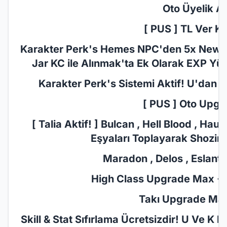
Oto Üyelik Akt
[ PUS ] TL Ver KC
Karakter Perk's Hemes NPC'den 5x New Jar
Jar KC ile Alınmak'ta Ek Olarak EXP Yüz
Karakter Perk's Sistemi​ Aktif! U'dan P
[ PUS ] Oto Upgr
[ Talia Aktif! ] Bulcan , Hell Blood , Ha
Eşyaları Toplayarak Shozin'd
Maradon , Delos , Eslant ,
High Class Upgrade Max +10
Takı Upgrade Max 
Skill & Stat Sıfırlama Ücretsizdir! U Ve K 