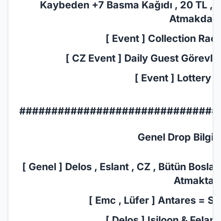
Kaybeden +7 Basma Kağıdı , 20 TL , 7
Atmakdadır
[ Event ] Collection Race
[ CZ Event ] Daily Guest Görevler 
[ Event ] Lottery E
###############################
Genel Drop Bilgil
[ Genel ] Delos , Eslant , CZ , Bütün Bosl
Atmaktadı
[ Emc , Lüfer ] Antares = Sc
[ Delos ] Isiloon & Felan