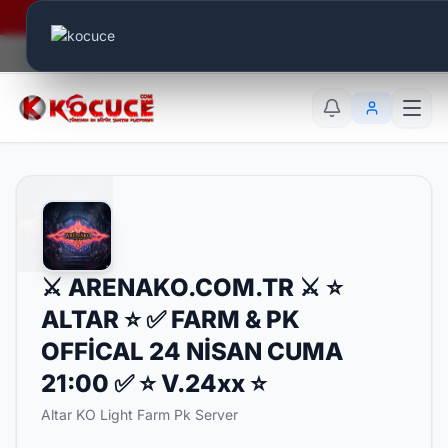
Era Online - 2 Milyar Elmas Ödülü Sizleri Bekliyor..
Canlı Aktif:
851
TR
EN
AR
⚔️ ARENAKO.COM.TR ⚔️ ⭐
ALTAR ⭐ ✅ FARM & PK
OFFİCAL 24 NİSAN CUMA
21:00 ✅ ⭐ V.24xx ⭐
Altar KO Light Farm Pk Server