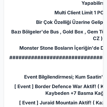
Yapabilirsi
Multi Client Limit 1 PC ( 
Bir Çok Özelliği Üzerine Gelip Sa
Bazı Bölgeler'de Bus , Gold Box , Gem Türl
CZ )
Monster Stone Bosların İçeriğin'de De
###############################
Event Bilgilendirmesi; Kum Saatin'de
[ Event ] Border Defence War Aktif! ( Ka
Kaybeden +7 Basma Kağıdı 
[ Event ] Juraid Mountain Aktif! ( Kaza