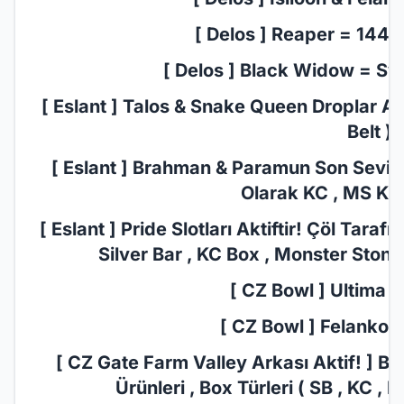
[ Delos ] Reaper = 1440
[ Delos ] Black Widow = Sw
[ Eslant ] Talos & Snake Queen Droplar Aktif
Belt )
[ Eslant ] Brahman & Paramun Son Seviye S
Olarak KC , MS Kasa
[ Eslant ] Pride Slotları Aktiftir! Çöl Tara
Silver Bar , KC Box , Monster Stone
[ CZ Bowl ] Ultima D
[ CZ Bowl ] Felankor 
[ CZ Gate Farm Valley Arkası Aktif! ] 
Ürünleri , Box Türleri ( SB , KC , 