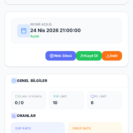
RESMI AÇILIŞ
24 Nis 2026 21:00:00
Açıldı
Web Sitesi
Kayıt Ol
İndir
GENEL BILGILER
CLAN / OYUNCU
IP LIMIT
PC LIMIT
0 / 0
10
6
ORANLAR
EXP RATE
DROP RATE