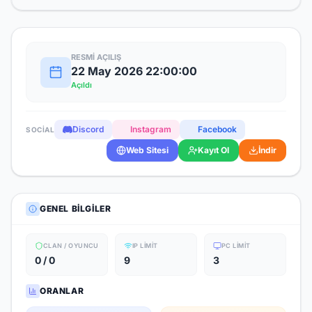
RESMI AÇILIŞ
22 May 2026 22:00:00
Açıldı
Discord
Instagram
Facebook
SOCIAL
Web Sitesi
Kayıt Ol
İndir
GENEL BILGILER
CLAN / OYUNCU
IP LIMIT
PC LIMIT
0 / 0
9
3
ORANLAR