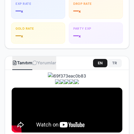
EXP RATE
DROP RATE
—
—
x
x
GOLD RATE
PARTY EXP
—
—
x
x
Tanıtım
Yorumlar
EN
TR