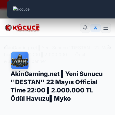
Era Online - 2 Milyar Elmas Ödülü Sizleri Bekliyor..
Canlı Aktif:
604
TR
EN
AR
AkinGaming.net ▌Yeni Sunucu
''DESTAN'' 22 Mayıs Offi̇ci̇al
Time 22:00 ▌2.000.000 TL
Ödül Havuzu▌Myko
.