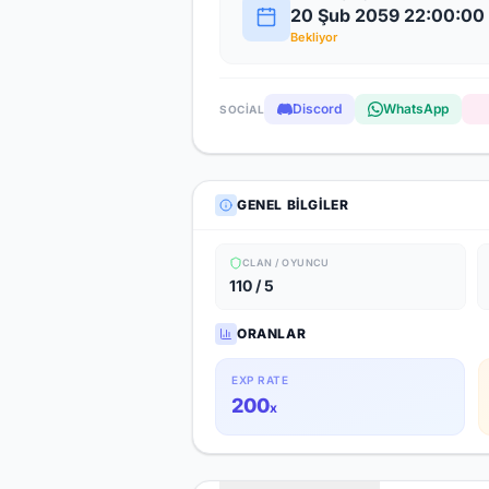
20 Şub 2059 22:00:00
Bekliyor
Discord
WhatsApp
SOCIAL
GENEL BILGILER
CLAN / OYUNCU
110 / 5
ORANLAR
EXP RATE
200
x