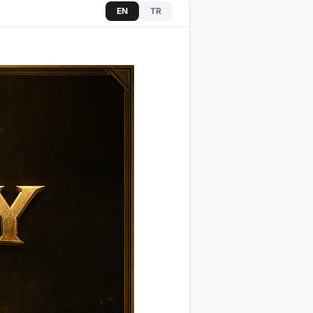
EN
TR