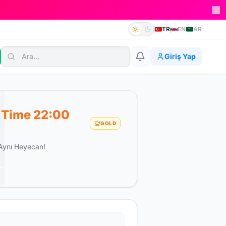
TR
EN
AR
Giriş Yap
Time 22:00
GOLD
Aynı Heyecan!