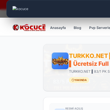
Canlı Aktif:
609
Anasayfa
Blog
Pvp Serverl
TURKKO.NET 
▌Ücretsiz Ful
TURKKO.NET ▌83/1 PK Ser
YAKINDA
RESMI AÇILIŞ