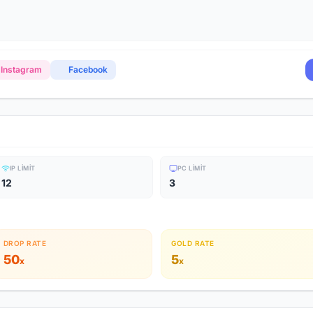
Instagram
Facebook
IP LIMIT
PC LIMIT
12
3
DROP RATE
GOLD RATE
50
5
x
x