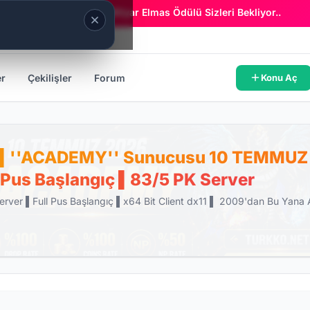
Era Online - 2 Milyar Elmas Ödülü Sizleri Bekliyor..
er
Çekilişler
Forum
Konu Aç
▌''ACADEMY'' Sunucusu 10 TEMMUZ 
l Pus Başlangıç ▌83/5 PK Server
ver ▌Full Pus Başlangıç ▌x64 Bit Client dx11 ▌ 2009'dan Bu Yana 