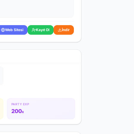
Web Sitesi
Kayıt Ol
İndir
PARTY EXP
200
x