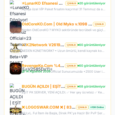
⭐LunarKO Efsanesi Dönüyor!⭐31 Temmuz Official⭐23 Temmuz Ödüllü Beta⭐VIP PAKET HEDİYE⭐V2585Dx11⭐
20 görüntüleniyor
GOLD
Açılışa özel VİP Paket fırsatını kaçırma! 31 Temmuz da aramıza katıl , unutamayacağın bir deneyim senin olsun!
OldCoreKO.Com | Old Myko v.1098 | Starter + Yan Pus Ücretsiz | Academy : 17 Temmuz 2026 -Cuma 21:00!
GOLD
Neden OldCoreKO ? MYKO sektöründe tecrübeli ve güçlü yönetim Oyuncu geri bildirimlerine önem veren şeffaf yapı Play to Win odaklı sistem anlayışı Dengeli ekonomi ve sürdürülebilir oyun yapısı Uzun soluklu, plansız kapanma riski olmayan sunucu vizyonu Deneyimli yönetim ekibimizin rehberliğinde, uzun soluklu ve unutulmaz bir maceraya hazır olun. OldCoreKO; heyecan dolu bir ortam, PK temposunun hiç durmadığı ve MYKO’nun özünü sonuna kadar yaşayabileceğiniz eşsiz bir atmosfer.
⚔️ K2Network V2619 – Yeni Nesil Farm Dönemi! | Ücretsiz PUS | +30 Rebirth | Auto Upgrade | 7/24 Farm
60 görüntüleniyor
GOLD
NEDEN K2NETWORK? • Uzun ömürlü, kendi kaynak koduna sahip gerçek bir proje – hazır dosya alıp 1 haftada patlayan server değil. • %100 farm mantığı – KC/TL zorunluluğu yok, her şey oynayarak kazanılabilir. • Upgrade sınırı yok! – +30 Rebirthe kadar ilerleyen, +5’e kadar basılan takılar! • Tamamen ücretsiz PUS, paranızı sevdiklerinize ve ailenize ayırabilirsiniz! • Upgrade oranları şeffaf – % kaç ihtimalle bastığını ekranda net görüyorsun. • Auto Upgrade sistemi oyuna direkt entegre
RevengeKo.Com %400 Academy 14 Ağustos 2026 | v.2585 Light Farm | 1500 TL Değerinde VIP Paket Hediye
60 görüntüleniyor
GOLD
14 Ağustos 2026
Official Sunucumuzda +2500 User ile sorunsuz bir şekilde sunucumuzu aktif ettik. Aktif edilen sunucumuza geç kalmış veya başlayamayan oyuncularımız için 2. Akademi Sunucumuz 14 Ağustos Cuma günü Aktif Edilecektir. %400 DROP , %400 EXP , %400 Coins Drobu olarak sunucu 14 ağustosda academy olarak aktif edilecektir. Sunucumuz 1 Lv aktif edilmesine rağmen oyuncularımızın geri kalmaması için Akademi sunucumuz 83 Lv Başlangıç Full Skill olarak aktif edilecektir.
BUGÜN AÇILDI | EŞİT PK SERVER | V24XXX | 83/1 LEVEL FULL İTEM | İTEM SATIŞI YOKTUR
68 görüntüleniyor
GOLD
EŞİT PK SERVER, YENİ AÇILDI. ✅ Her şey ücretsiz ✅ Kesinlikle item satışı yok ✅ Herkes eşit şartlarda başlayacak ✅ JR, BDW, Chaos ve savaş etkinlikleri aktif ✅ Kalabalık ve rekabetçi PK ortamı Bu cumartesi saat 21:00’da yeniden bizimle olun. Arkadaşlarınızı da davet edin, hep birlikte daha güçlü ve daha kalabalık bir başlangıç yapalım! Desteğiniz ve anlayışınız için teşekkür ederiz.
❌ LOGOSWAR.COM ❌ [ 83/1 ] PK SERVER ▌FULL ITEM BAŞLANGIÇ ▌Adım Atamayacağın Kadar Kalabalık
10K Online
GOLD
83 LvL. Ful İtem ile Başla, Direk PK'ya Hazir Bir PvP Server, Full Pus'da Hediye, 10.000 Oyuncu Kitlesi ile Türkiye'nin En Kalabalık PK Serveri, Sizlerde Hemen Yerinizi Alın.