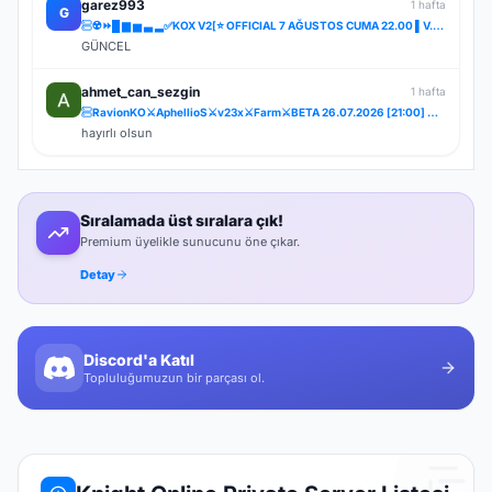
garez993
1 hafta
G
☢️⏩█ ▆ ▅ ▃ ▂✅KOX V2[⭐ OFFICIAL 7 AĞUSTOS CUMA 22.00 ▌V.2⭐] ✅ ⚔️⋆ BOL ETKİNLİK ⋆⚔️ ⋆ LIGHT FARM ⚔️
GÜNCEL
ahmet_can_sezgin
1 hafta
RavionKO⚔️AphellioS⚔️v23x⚔️Farm⚔️BETA 26.07.2026 [21:00] ⚔️OFFİCAL 31.07.2026 [21:00]⚔️Bakiye Ödüllü
hayırlı olsun
Sıralamada üst sıralara çık!
Premium üyelikle sunucunu öne çıkar.
Detay
Discord'a Katıl
Topluluğumuzun bir parçası ol.