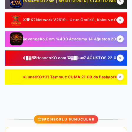
EvaluateKO.com | MYKO SERVER | STARTER PAKET HEDİYE | 1.000.000 TL Ödül Havuzu | Official : 14 Ağustos 2026 -Cuma 21:00!
⚔️🛡️ K2Network V2619 – Uzun Ömürlü, Kalıcı ve Oyuncu Odaklı Farm Server | Ücretsiz PUS | Auto Upgrade | Şeffaf Sistemler | Gelişmiş Drop & Kutu Yapısı 🛡️⚔️
RevengeKo.Com %400 Academy 14 Ağustos 2026 | v.2585 Light Farm | 1500 TL Değerinde VIP Paket Hediye | GB Değerli / Item Kolay | LIGHT FARM SERVER
⢾█▓ 🐯HeavenKO.com 🐯▓█⡷📣7 AĞUSTOS 22.00 SAKIN KAÇIRMA!📣▓█⡷⢾█▓💥ÜCRETSİZ GENİE LOOT💥▓█⡷🚀AKADEMİ🚀DX11🚀▓█⡷
⭐LunarKO⭐31 Temmuz CUMA 21.00 da Başlıyor⭐ AÇILIŞA ÖZEL VIP PAKET HEDİYE ⭐GENIE & AutoLoot Ücretsiz⭐EN KALİTELİ HARD FARM SERVER⭐
SPONSORLU SUNUCULAR