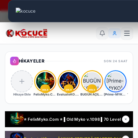
Era Online - 2 Milyar Elmas Ödülü Sizleri Bekliyor..
Canlı Aktif:
679
TR
EN
AR
HIKAYELER
SON 24 SAAT
GOLD
GOLD
GOLD
Hikaye Ekle
FelixMyko.Com ▌Old Myko v.1098 ▌70 Level CAP ▌Official : 21 Ağustos Cuma 22:00 ▌Starter Paket Bizden
EvaluateKO.com | Myko | 1.000.000 TL Ödül Havuzu | Official : 14 Ağustos 2026 -Cuma 21:00!
BUGÜN AÇILDI | EŞİT PK SERVER | V24XXX | 83/1 LEVEL FULL İTEM | İTEM SATIŞI YOKTUR
[Prime-MYKO] - [New Server The REBORN] - [BETA - 17.07.2026] - [OFFICIAL - 24.07.2026]
⭐ FelixMyko.Com ⭐ ▌Old Myko v.1098 ▌70 Level CAP ▌Official : 21 Ağustos Cuma 22:00 ▌Starter Paket Bizden !