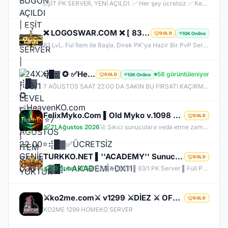
EŞİT PK SERVER, YENİ AÇILDI. ✅ Her şey ücretsiz ✅ Kesinlikle item satışı yok ✅ Herkes eşit şartlarda başlayacak ✅ JR, BDW, Chaos ve savaş etkinlikleri aktif ✅ Kalabalık ve rekabetçi PK ortamı Bu cumartesi saat 21:00’da yeniden bizimle olun. Arkadaşlarınızı da davet edin, hep birlikte daha güçlü ve daha kalabalık bir başlangıç yapalım! Desteğiniz ve anlayışınız için teşekkür ederiz.
❌ LOGOSWAR.COM ❌ [ 83/1 ] PK SERVER ▌FULL ITEM BAŞLANGIÇ ▌Adım Atamayacağın Kadar Kalabalık
10K Online
GOLD
83 LvL. Ful İtem ile Başla, Direk PK'ya Hazir Bir PvP Server, Full Pus'da Hediye, 10.000 Oyuncu Kitlesi ile Türkiye'nin En Kalabalık PK Serveri, Sizlerde Hemen Yerinizi Alın.
⢾█▓ ✪ ✅HeavenKO.com ✅▓█⡷⭐7 AĞUSTOS 22.00⭐⢾█▓✅ÜCRETSİZ GENİE LOOT✅▓█⡷⭐AKADEMİ⭐DX11
58 görüntüleniyor
10K Online
GOLD
7 AĞUSTOS SAAT 22:00 DA SAKIN BU FIRSATI KAÇIRMA! BİZİMLE YOLA ÇIKAN HERKES BUGÜN İPTAL! BİZ İSE 6.AYIMIZI DEVİRDİK, İLK GÜNKİ GİBİ GEÇ KALMAYACAĞIN TEK SİSTEM!
FelixMyko.Com ▌Old Myko v.1098 ▌70 Level CAP ▌Official : 21 Ağustos Cuma 22:00 ▌Starter Paket Bizden
GOLD
21 Ağustos 2026
🚀 Sıkıcı sunuculara veda etme zamanı geldi! ⭐ Parlayan yıldız: FelixMyko! 💰 Sürekli kazandıran yapısı, bitmek bilmeyen Farm ve PK heyecanıyla eski MyKO ruhunu yeniden yaşamaya hazır ol! 📅 Açılış: 21 Ağustos Cuma – 🕙 22:00 🌐 Adres: FelixMyko.com 🎁 2.000 TL bakiye değerinde Starter Paket HEDİYE! 🔑 Starter Paket Kodu: 99998888777766665555 🌐 Panel: https://www.felixmyko.com 👉 Discord: http://discord.gg/MYACS 🟢 WhatsApp: https://wp.felixmyko.com ⚔️ Eski günlerin efsane savaşlarını, dostluk
TURKKO.NET ▌''ACADEMY'' Sunucusu 10 TEMMUZ Time 22:00 ▌Ücretsiz Full Pus Başlangıç ▌83/5 PK Server
GOLD
20 Şubat 2059
TURKKO.NET ▌83/1 PK Server ▌Full Pus Başlangıç ▌x64 Bit Client dx11 ▌ 2009'dan Bu Yana Aynı Heyecan!
⚔️ko2me.com⚔️ v1299 ⚔️DİEZ ⚔️ OFFİCAL 17.07.2026⚔️ JAPKO DRAKİ SERVER
GOLD
KO2ME 1299 HOMEKO SERVER