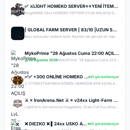
✅ ⚔️LİGHT HOMEKO SERVER⭐⭐YENİ İTEMLER EKLENDİ⭐⭐PUS ÜCRETSİZ⭐⭐İTEM SATIŞ YOK⭐⭐HİLE VE BUGLAR FİX ✅ ⚔️
KnightWAR 24xx HOMEKO YEPYENİ OYUN ANLAYIŞI İLE SİZLERLE BULUŞUYOR. Merhaba Şovalyeler, Sizleri Sürükleyici Maceralarıyla, Sorunsuz Ve Hilesiz Ve Eşit Oyun Oynayabileceginiz, Güzel Ve Keyifli Vakit Geçireceğiniz Bir Sunucu İle Karşılıyor ve İyi Oyunlar Diliyoruz. KnightWAR Sunucumuz Hakkında Oyun İçi Bilgi Almak İçin DİSCORD kanalımıza katılın ! Sürüm v.24xx HOME KO Light Farm
| GLOBAL FARM SERVER | 83/10 |UZUN SOLUKLU FARM'IN ADRESİ | v24xx |
Bazı sunucular sadece açılır. Bazıları ise gerçek bir topluluğa dönüşür. RokkoGame’i oluştururken hedefimiz hiçbir zaman büyük vaatler vermek olmadı. Amacımız; uzun vadede ayakta kalacak, güvenilir, adil ve sağlam bir yapı kurmaktı. Gösteriş yerine sağlam temelleri seçtik. Çünkü gerçek kalite, yüksek sesle değil; istikrarla kendini kanıtlar.
MykoPrime "28 Ağustos Cuma 22:00 AÇILIŞ !"- Max LvL 72 - Free To Play - KC SATIŞI YOK
28 Ağustos 2026
MykoPrime "28 Ağustos Cuma 22:00 AÇILIŞ !"- Max LvL 72 - Free To Play - KC SATIŞI YOK
✅✅ +300 ONLİNE HOMEKO BU GÜN AÇILDI✅✅✅✅ƁÖYLE BIR SERVER YOK ✅✅✅✅MYTHKO
41 görüntüleniyor
2-3 İTEM ETRAFINDA DÖNEN, HERKESİN AYNI EŞYALARLA OYNADIĞI SUNUCULARDAN BIKMADIN MI? MYTHKO'DA YENİ WEAPON BOXLARI, TAKI SİSTEMLERİ, DRAGON ARMOR, PERK STAT, GÖREVLER, FARM ALANLARI VE KAZANÇ DOLU ETKİNLİKLER SENİ BEKLİYOR! ONLİNE KAL, KC KAZAN, KİLL AL PARA KAZAN, CR VE ETKİNLİKLERDEN ÖDÜLLER TOPLA. BİZDE AMAÇ SADECE PUS DEĞİL; UZUN SOLUKLU, EMEK VERDİKÇE KAZANDIĞIN GERÇEK BİR PvP DENEYİMİ!
⚔️ ⭐ İronArena.Net ⚔️ ⭐ v24xx Light-Farm Server ⭐⚔️⭐ 31.07.2026⭐⚔️⭐Güncellenmiş Yükseltilmiş Drop ve
LightFarm Serverimize Hoşgeldniz. Draki Full Pus atmaktadir Vip Paket Dahil. Talisman Aktiftr Usko Gibi Drakiden Materyal ile Yapılmaktadir.
❌ DIEZKO ❌ ▌24xx USKO Ayarında ▌GB ve İtem Satmak Yasak! ▌Trina Switch Pre Yok! ▌Beta bu Cuma
66 görüntüleniyor