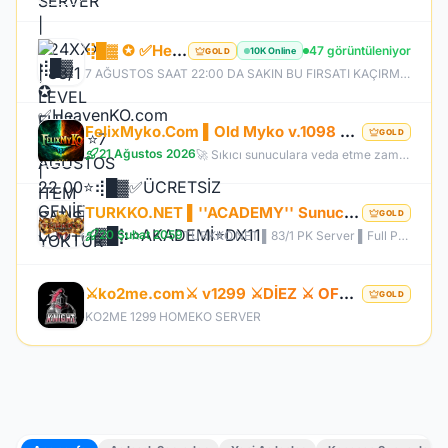
⢾█▓ ✪ ✅HeavenKO.com ✅▓█⡷⭐7 AĞUSTOS 22.00⭐⢾█▓✅ÜCRETSİZ GENİE LOOT✅▓█⡷⭐AKADEMİ⭐DX11
47 görüntüleniyor
10K Online
GOLD
7 AĞUSTOS SAAT 22:00 DA SAKIN BU FIRSATI KAÇIRMA! BİZİMLE YOLA ÇIKAN HERKES BUGÜN İPTAL! BİZ İSE 6.AYIMIZI DEVİRDİK, İLK GÜNKİ GİBİ GEÇ KALMAYACAĞIN TEK SİSTEM!
FelixMyko.Com ▌Old Myko v.1098 ▌70 Level CAP ▌Official : 21 Ağustos Cuma 22:00 ▌Starter Paket Bizden
GOLD
21 Ağustos 2026
🚀 Sıkıcı sunuculara veda etme zamanı geldi! ⭐ Parlayan yıldız: FelixMyko! 💰 Sürekli kazandıran yapısı, bitmek bilmeyen Farm ve PK heyecanıyla eski MyKO ruhunu yeniden yaşamaya hazır ol! 📅 Açılış: 21 Ağustos Cuma – 🕙 22:00 🌐 Adres: FelixMyko.com 🎁 2.000 TL bakiye değerinde Starter Paket HEDİYE! 🔑 Starter Paket Kodu: 99998888777766665555 🌐 Panel: https://www.felixmyko.com 👉 Discord: http://discord.gg/MYACS 🟢 WhatsApp: https://wp.felixmyko.com ⚔️ Eski günlerin efsane savaşlarını, dostluk
TURKKO.NET ▌''ACADEMY'' Sunucusu 10 TEMMUZ Time 22:00 ▌Ücretsiz Full Pus Başlangıç ▌83/5 PK Server
GOLD
20 Şubat 2059
TURKKO.NET ▌83/1 PK Server ▌Full Pus Başlangıç ▌x64 Bit Client dx11 ▌ 2009'dan Bu Yana Aynı Heyecan!
⚔️ko2me.com⚔️ v1299 ⚔️DİEZ ⚔️ OFFİCAL 17.07.2026⚔️ JAPKO DRAKİ SERVER
GOLD
KO2ME 1299 HOMEKO SERVER