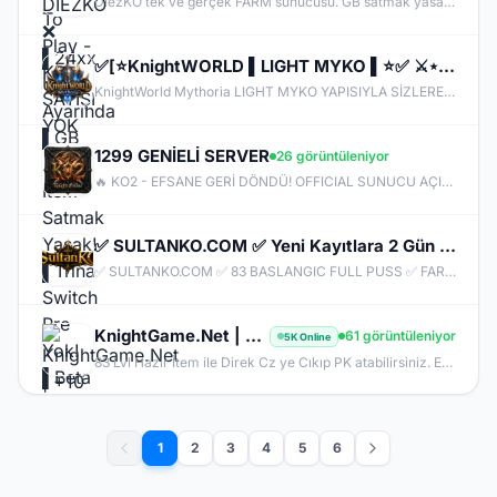
DiezKO tek ve gerçek FARM sunucusu. GB satmak yasak, PUS'ta avantaj sağlayan itemler yok. Trina , Shadow Piece ve Karivdis gibi eşyalar yok, Switch PRE ve türevleri yok. Sadece EMEK ve PK var.
✅[⭐KnightWORLD ▌LIGHT MYKO ▌⭐✅ ⚔️⋆BETA 26 HAZIRAN ⋆⚔️ ✅⚔️KNIGHTWORLD.ONLINE ⚔️ ✅OFFICIAL 3 TEMMUZ✅
KnightWorld Mythoria LIGHT MYKO YAPISIYLA SİZLERE GELİŞTİRİLMİŞ BİR MYKO YAPISINI SUNUYOR CAP 72 OTO MASTER OTO SKILL AÇIK OLACAKTIR BETA 26 HAZIRAN SAAT 20:00 AKTİF OLACAKTIR OFFICIAL 3 TEMMUZ SAAT 20:00 AKTİF OLACAKTIR.
1299 GENİELİ SERVER
26 görüntüleniyor
🔥 KO2 - EFSANE GERİ DÖNDÜ! OFFICIAL SUNUCU AÇILDI! 🔥 Değerli Şövalyeler, Beklenen an geldi! Yenilenmiş yapısı, hile karşıtı koruma sistemi ve eşit Silk/KC ekonomisiyle **KO2 Official** kapılarını açtı! ⚔️ SUNUCU ÖZELLİKLERİ: - 👑 Version: v1299 / v24xx (Kendi versiyonunuzu yazın) - 🛡️ Anti-Cheat: %100 Hile & Koxp Korumalı Özel Güvenlik - ⚖️ Dengeli Drop & XP Oranları - ⚔️ Aktif CZ / Ardream PK & BDW / JR / Chaos Etkinlikleri - 💎 Canlı Ekonomi & Pazar Sistemi
✅ SULTANKO.COM ✅ Yeni Kayıtlara 2 Gün 500x Drop Bonus! ✅⭐ Pk Farm Server Ücretsiz! ⭐ DELTASOFT⭐
✅ SULTANKO.COM ✅ 83 BASLANGIC FULL PUSS ✅ FARM PK SERVER ✅⭐ 29.05.2026 22:00 OFFICIAL ⭐ DELTASOFT⭐
KnightGame.Net | +10 +5 PK SERVER | FULL PUS BASLANGIC | Hersey Ücretsiz | Her Gün IRK Var
61 görüntüleniyor
5K Online
83 Lvl Hazır İtem ile Direk Cz ye Cıkıp PK atabilirsiniz. EXP Kas , İtem kas gibi dert yok .
1
2
3
4
5
6