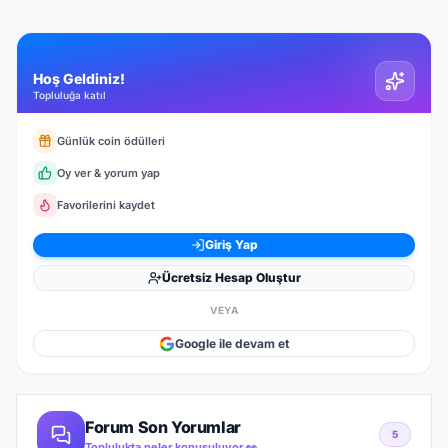
Hoş Geldiniz!
Topluluğa katıl
Günlük coin ödülleri
Oy ver & yorum yap
Favorilerini kaydet
Giriş Yap
Ücretsiz Hesap Oluştur
VEYA
Google ile devam et
Forum Son Yorumlar
5
Toplulukta neler konuşuluyor 👀