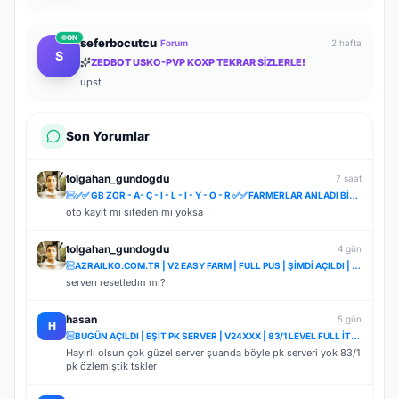
ON
seferbocutcu
Forum
2 hafta
S
ZEDBOT USKO-PVP KOXP TEKRAR SİZLERLE!
upst
Son Yorumlar
tolgahan_gundogdu
7 saat
✅✅ GB ZOR - A- Ç - I - L - I - Y - O - R ✅✅ FARMERLAR ANLADI BİLE !! MYTHKO 20:00 'da ONLİNE ✅✅
oto kayıt mı sıteden mı yoksa
tolgahan_gundogdu
4 gün
AZRAILKO.COM.TR | V2 EASY FARM | FULL PUS | ŞİMDİ AÇILDI | İNDİR BAŞLA
serverı resetledın mı?
hasan
5 gün
H
BUGÜN AÇILDI | EŞİT PK SERVER | V24XXX | 83/1 LEVEL FULL İTEM | İTEM SATIŞI YOKTUR
Hayırlı olsun çok güzel server şuanda böyle pk serveri yok 83/1
pk özlemiştik tskler