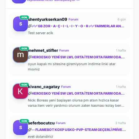
ON
shentyurkserkan09
Forum
6 gün
S
✅✅ GB ZOR - A- Ç - I - L - I - Y - O - R ✅✅ FARMERLAR ANLADI BİLE !! MYTHKO 20:00 'da ONLİNE ✅✅
Test server acik
ON
mehmet_stifler
Forum
1 hafta
HEROESKO YENİ SW LWL ORTA İTEM ORTA FARM ODAKLI HERKESİ BEKLERİZ
oyun kapalı mı sitesine giremiyorum indirme linki atar
mısınız
ON
kivanc_cagatay
Forum
1 hafta
HEROESKO YENİ SW LWL ORTA İTEM ORTA FARM ODAKLI HERKESİ BEKLERİZ
Nick: Boreas yeni başlayan olursa pm atsın hızlıca kasar
varsa item verir yardımcı olurum zaten kasması kolay ben
de başlayalı çok olmadı
ON
seferbocutcu
Forum
2 hafta
S
-- FLAMEBOT KOXP USKO-PVP-STEAM GEÇERLİ PRİVETE KOXP--
evet dolandirici