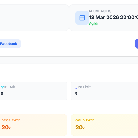
RESMI AÇILIŞ
13 Mar 2026 22:00:
Açıldı
Facebook
IP LIMIT
PC LIMIT
8
3
DROP RATE
GOLD RATE
20
20
x
x