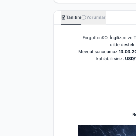
Tanıtım
Yorumlar
ForgottenKO, İngilizce ve 
dilde destek
Mevcut sunucumuz
13.03.2
katılabilirsiniz.
USD/T
R