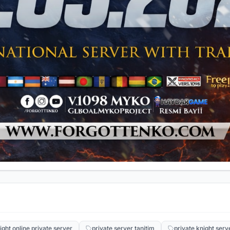
ight online private server
private server tanitim
private knight serv