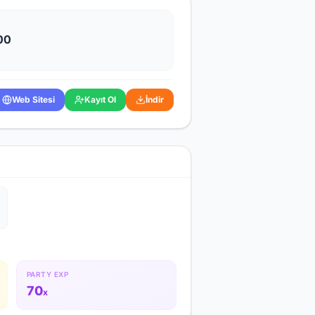
00
Web Sitesi
Kayıt Ol
İndir
PARTY EXP
70
x