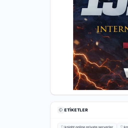
ETIKETLER
knight online private serverler
kn