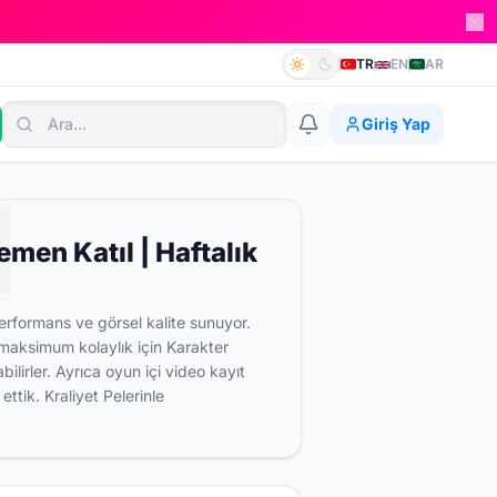
TR
EN
AR
Giriş Yap
men Katıl | Haftalık
rformans ve görsel kalite sunuyor.
 maksimum kolaylık için Karakter
irler. Ayrıca oyun içi video kayıt
ttik. Kraliyet Pelerinle