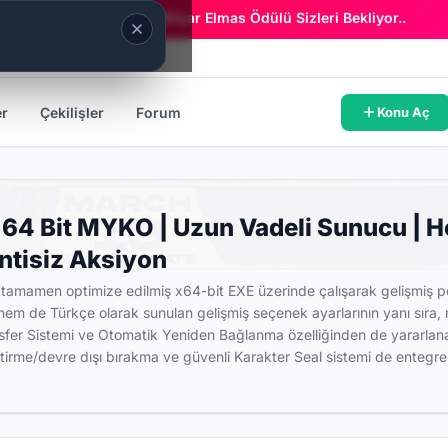
Era Online - 2 Milyar Elmas Ödülü Sizleri Bekliyor..
er
Çekilişler
Forum
Konu Aç
 64 Bit MYKO | Uzun Vadeli Sunucu | He
ntisiz Aksiyon
tamamen optimize edilmiş x64-bit EXE üzerinde çalışarak gelişmiş pe
hem de Türkçe olarak sunulan gelişmiş seçenek ayarlarının yanı sıra,
fer Sistemi ve Otomatik Yeniden Bağlanma özelliğinden de yararlanabil
irme/devre dışı bırakma ve güvenli Karakter Seal sistemi de entegre e