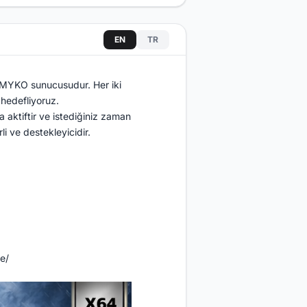
EN
TR
r MYKO sunucusudur. Her iki
hedefliyoruz.
 aktiftir ve istediğiniz zaman
i ve destekleyicidir.
e/