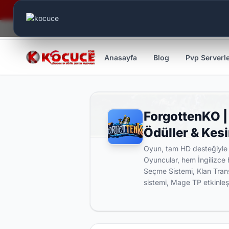
Canlı Aktif:
606
Anasayfa
Blog
Pvp Serverl
ForgottenKO |
Ödüller & Kesi
Oyun, tam HD desteğiyle 
Oyuncular, hem İngilizce 
Seçme Sistemi, Klan Trans
sistemi, Mage TP etkinleşt