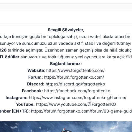
Sevgili Şövalyeler,
Türkçe konuşan güçlü bir topluluğa sahip, uzun vadeli uluslararası bi
 sunuyor ve sunucumuzu uzun vadede aktif, stabil ve değerli tutmayı 
026
tarihinde açılmıştır. Üzerinden zaman geçmiş olsa da hâlâ oldukça
L ödüller
sunuyoruz ve topluluğumuz yeni oyunculara karşı açık fikirl
Bağlantılarımız:
Website
:
https://www.forgottenko.com/
Forum:
https://forum.forgottenko.com/
Discord:
https://discord.gg/forgottenko
Facebook:
https://facebook.com/forgottenko
Instagram:
https://www.instagram.com/forgottenknightonline/
YouTube:
https://www.youtube.com/@ForgottenKO
ehber [EN+TR]
:
https://forum.forgottenko.com/forum/60-game-guid