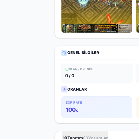
GENEL BILGILER
CLAN / OYUNCU
0 / 0
ORANLAR
EXP RATE
100
x
Tanıtım
Yorumlar