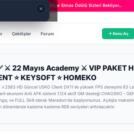
Era Online - 2 Milyar Elmas Ödülü Sizleri Bekliyor..
er
Çekilişler
Forum
Konu Aç
⚔️ 22 Mayıs Academy ⚔️ VIP PAKET H
IENT ⭐ KEYSOFT ⭐ HOMEKO
​ 2583 HD Güncel USKO Client DX11 ile yüksek FPS deneyimi 83 Level
erli ekonomi Anti AFK sistemi 7/24 aktif GM desteği CHAOSKO - GENEL
ıç ve FULL Skill olarak Maradon'da başlıyorsunuz. Açılışta maksimu
en dönemlerde kademe kademe REB seviyeleri arttırılacaktır.