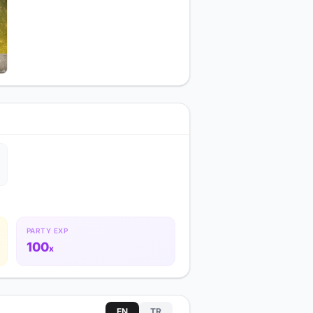
PARTY EXP
100
x
EN
TR