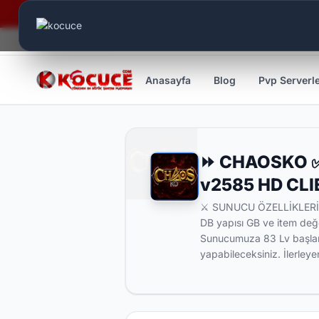
Canlı Aktif:
779
Anasayfa
Blog
Pvp Serverl
⏩ CHAOSKO ✅ 
v2585 HD CL
⚔️ SUNUCU ÖZELLİKLERİ ⚔️
DB yapısı GB ve item değ
Sunucumuza 83 Lv başlang
yapabileceksiniz. İlerley