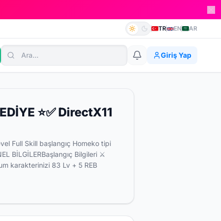
TR
EN
AR
Giriş Yap
EDİYE ⭐✅ DirectX11
 Full Skill başlangıç Homeko tipi
 BİLGİLER​ Başlangıç Bilgileri ⚔️
m karakterinizi 83 Lv + 5 REB