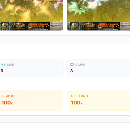
IP LIMIT
PC LIMIT
6
3
DROP RATE
GOLD RATE
100
100
x
x