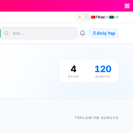
TR
EN
AR
Giriş Yap
4
120
OYUN
SUNUCU
TOPLAM
118
SUNUCU