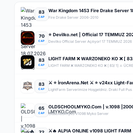
War Kingdom 1453 Fire Drake Server 1
83
CAP
Fire Drake Server 2006-2010
⭐ Devilko.net | Official 17 TEMMUZ 20
70
CAP
Devilko Official Server Açılıyor! 17 TEMMUZ 2026
LIGHT FARM ❌ WARZONEKO KO ❌ [ 83/ 
83
CAP
LIGHT FARM ❌ WARZONEKO KO ❌ [ 83/ 1] ⚔️ ÜCRE
⚔️ ⭐ İronArena.Net ⚔️ ⭐ v24xx Light-F
83
CAP
LightFarm Serverimize Hoşgeldniz. Draki Full Pus a
OLDSCHOOLMYKO.Com | v.1098 |2000 TL
65
CAP
Oldschoolmyko V1098 Myko Server
⚔️🔥 ALPIA ONLINE v1098 LIGHT FARM
72