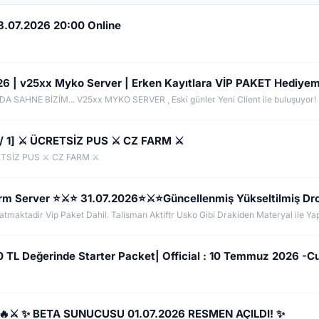
8.07.2026 20:00 Online
26 | v25xx Myko Server | Erken Kayıtlara VİP PAKET Hediyem
 DA SAHNE BİZİM... V25xx MYKO SERVER , Eski günler Yeni Client ile buluşuyor!
1] ⚔️ ÜCRETSİZ PUS ⚔️ CZ FARM ⚔️
TSİZ PUS ⚔️ CZ FARM ⚔️
arm Server ⭐⚔️⭐ 31.07.2026⭐⚔️⭐Güncellenmiş Yükseltilmiş Dr
tmaktadir Vip Paket Dahil. Talisman Aktiftr Usko Gibi Drakiden Materyal ile Yap
 Değerinde Starter Packet| Official : 10 Temmuz 2026 -C
 🔥⚔️ ✨ BETA SUNUCUSU 01.07.2026 RESMEN AÇILDI! ✨