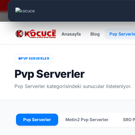
Canlı Aktif:
832
Anasayfa
Blog
Pvp Serverl
PVP SERVERLER
Pvp Serverler
Pvp Serverler kategorisindeki sunucular listeleniyor.
Pvp Serverler
Metin2 Pvp Serverler
SRO P