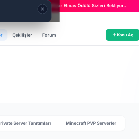
Era Online - 2 Milyar Elmas Ödülü Sizleri Bekliyor..
er
Çekilişler
Forum
Konu Aç
rivate Server Tanıtımları
Minecraft PVP Serverler