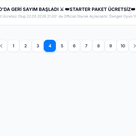
'DA GERİ SAYIM BAŞLADI ⚔️ 👑STARTER PAKET ÜCRETSİZ👑
1
2
3
4
5
6
7
8
9
10