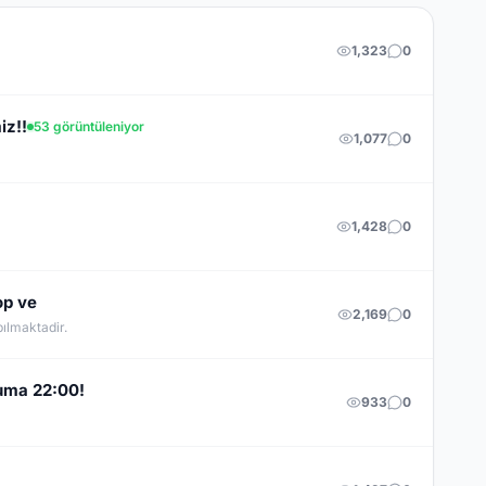
1,323
0
iz!!
53 görüntüleniyor
1,077
0
1,428
0
op ve
2,169
0
ılmaktadir.
uma 22:00!
933
0