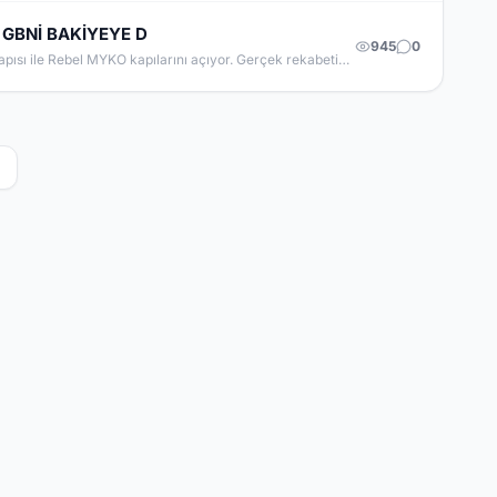
 GBNİ BAKİYEYE D
945
0
RebelMyko v1098 Hard Myko Server, Starter Paket Ücretsiz Olup 22.05.2026 21.00' da Official Olarak Açılacaktır. Dengeli Oyun Yapısı ile Rebel MYKO kapılarını açıyor. Gerçek rekabetin, emeğin ve savaşın adresi yeniden kuruluyor. 🔥 Stabil altyapı 🔥 Dengeli oyun ekonomisi 🔥 Rekabet dolu PvP 🔥 Emek verenin kazandığı sistem Bu sadece bir server değil… Bu, gücünü kanıtlayacağın bir arena. Klanını kur. Stratejini hazırla. Yerini al. Çünkü o gece… Sadece güçlü olanlar ayakta kalacak.