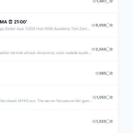
1,497
0
UMA ⏰ 21:00’
8,058
0
WorldOfKnight, Yeni Dünya 'HELIOS' #ACADEMY24TEMMUZ Offical Sunucumuzda Oynayarak Kazanma Fırsatı! 83 Level Başlangıç Skiller Açık %200 Hızlı WOK Academy Tüm Zamanların En Kalabalık Farm Sunucusuna Hazır Olun Bu yaz #WorldOfKnight'da Geçer !
2,544
0
Bazı sunucular sadece açılır. Bazıları ise gerçek bir topluluğa dönüşür. RokkoGame’i oluştururken hedefimiz hiçbir zaman büyük vaatler vermek olmadı. Amacımız; uzun vadede ayakta kalacak, güvenilir, adil ve sağlam bir yapı kurmaktı. Gösteriş yerine sağlam temelleri seçtik. Çünkü gerçek kalite, yüksek sesle değil; istikrarla kendini kanıtlar.
585
0
1,053
0
Prime-MYKO is currently preparing for launch. Our goal is to provide a stable and long-term Knight Online experience inspired by the classic MYKO era. The server focuses on fair gameplay, active PvP, balanced progression and a strong community. Players can follow development updates through our website and Discord server.
1,320
0