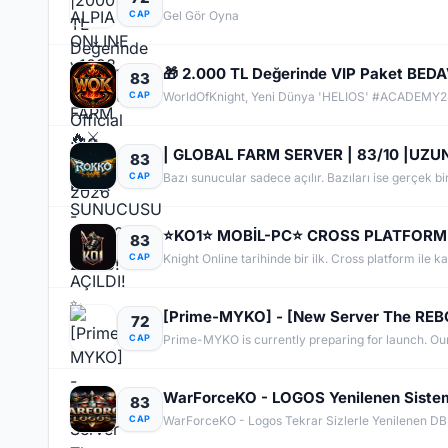
CAP
Gel Gör Oyna
🎁 2.000 TL Değerinde VIP Paket BE
83
CAP
| GLOBAL FARM SERVER | 83/10 |UZUN
83
CAP
⭐KO1⭐ MOBİL-PC⭐ CROSS PLATFORM 
83
CAP
Knight Online tarihinde bir ilk. Cross platform ile k
[Prime-MYKO] - [New Server The REBOR
72
CAP
WarForceKO - LOGOS Yenilenen Sistem 
83
CAP
WarForceKO - Logos Tekrar Sizlerle Yenilenen DB İl