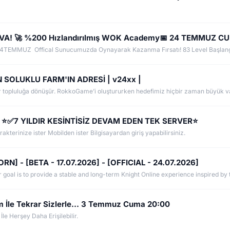
DAVA! 🚀 %200 Hızlandırılmış WOK Academy📅 24 TEMMUZ C
 SOLUKLU FARM'IN ADRESİ | v24xx |
⭐✅7 YILDIR KESİNTİSİZ DEVAM EDEN TEK SERVER⭐
arakterinize ister Mobilden ister Bilgisayardan giriş yapabilirsiniz.
N] - [BETA - 17.07.2026] - [OFFICIAL - 24.07.2026]
İle Tekrar Sizlerle... 3 Temmuz Cuma 20:00
e Herşey Daha Erişilebilir.