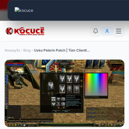
Era Online - 2 Milyar Elmas Ödülü Sizleri Bekliyor..
Canlı Aktif:
551
TR
EN
AR
Anasayfa
Blog
Usko Pelerin Patch | Tüm Clientlere Uygun