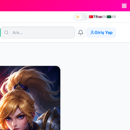
TR
EN
AR
Giriş Yap