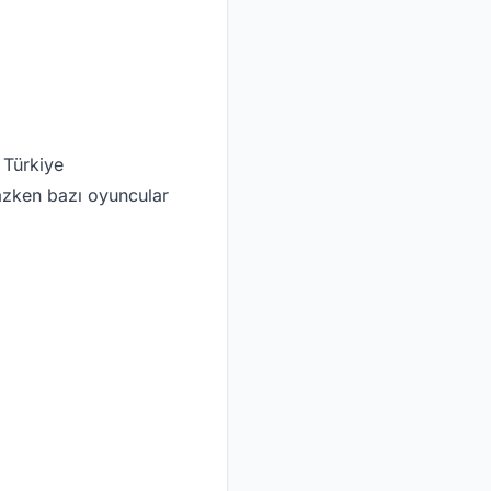
 Türkiye
mazken bazı oyuncular