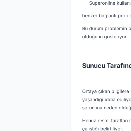
Superonline kullanıc
benzer bağlantı proble
Bu durum problemin bü
olduğunu gösteriyor.
Sunucu Tarafınd
Ortaya çıkan bilgilere
yaşandığı iddia ediliy
sorununa neden olduğ
Henüz resmi taraftan n
çalıştığı belirtiliyor.