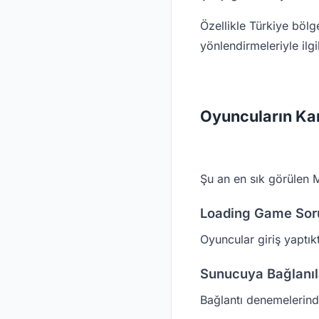
Özellikle Türkiye bölg
yönlendirmeleriyle ilgi
Oyuncuların Kar
Şu an en sık görülen M
Loading Game Sor
Oyuncular giriş yaptık
Sunucuya Bağlanı
Bağlantı denemelerin