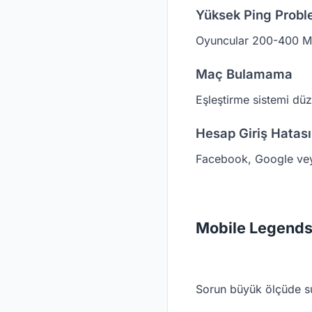
Yüksek Ping Probl
Oyuncular 200-400 MS 
Maç Bulamama
Eşleştirme sistemi dü
Hesap Giriş Hatası
Facebook, Google veya
Mobile Legends 
Sorun büyük ölçüde s