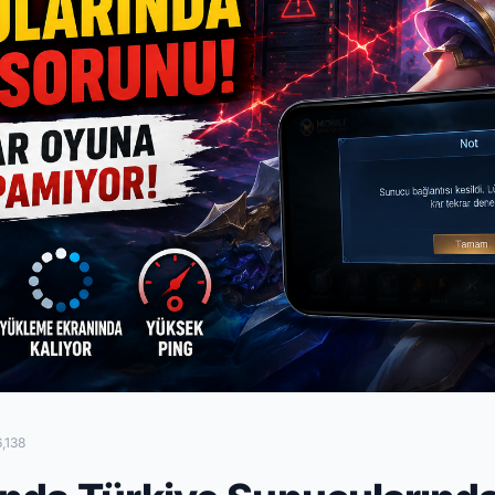
6,138